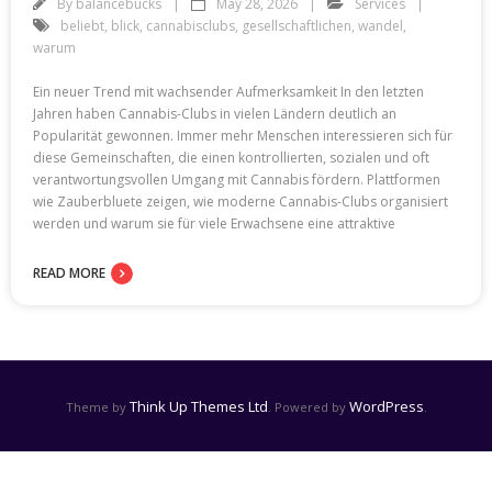
By
balancebucks
May 28, 2026
Services
beliebt
,
blick
,
cannabisclubs
,
gesellschaftlichen
,
wandel
,
warum
Ein neuer Trend mit wachsender Aufmerksamkeit In den letzten
Jahren haben Cannabis-Clubs in vielen Ländern deutlich an
Popularität gewonnen. Immer mehr Menschen interessieren sich für
diese Gemeinschaften, die einen kontrollierten, sozialen und oft
verantwortungsvollen Umgang mit Cannabis fördern. Plattformen
wie Zauberbluete zeigen, wie moderne Cannabis-Clubs organisiert
werden und warum sie für viele Erwachsene eine attraktive
READ MORE
Think Up Themes Ltd
WordPress
Theme by
. Powered by
.