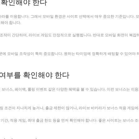
 확인해야 한다
라를 이용합니다. 그래서 모바일 환경은 사이트 선택에서 매우 중요한 기준입니다. 모
인해야 합니다.
 조작이 간단하며, 라이브 게임도 안정적으로 실행됩니다. 반대로 모바일 화면이 복잡하
문에 모바일 조작성이 특히 중요합니다. 원하는 타이밍에 정확하게 배팅할 수 있어야 하
 여부를 확인해야 한다
 보너스, 페이백, 롤링 이벤트 같은 다양한 혜택을 볼 수 있습니다. 이런 보너스는 이
링 조건이 지나치게 높거나, 출금 제한이 많거나, 라이브 바카라가 보너스 적용 게임에
 기간, 적용 게임, 최대 출금 한도 등을 먼저 확인해야 합니다. 좋은 사이트는 보너스