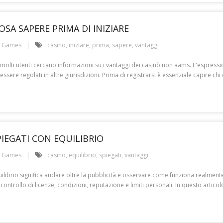
OSA SAPERE PRIMA DI INIZIARE
e Games
casino
,
iniziare
,
prima
,
sapere
,
vantaggi
to e molti utenti cercano informazioni su i vantaggi dei casinò non aams. L'espr
 regolati in altre giurisdizioni. Prima di registrarsi è essenziale capire chi c
PIEGATI CON EQUILIBRIO
e Games
casino
,
equilibrio
,
spiegati
,
vantaggi
ilibrio significa andare oltre la pubblicità e osservare come funziona realmente
ontrollo di licenze, condizioni, reputazione e limiti personali. In questo artic