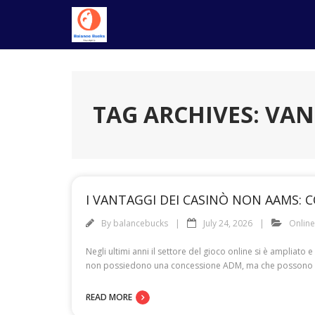
Skip
to
content
TAG ARCHIVES: VA
I VANTAGGI DEI CASINÒ NON AAMS: C
By
balancebucks
July 24, 2026
Onlin
Negli ultimi anni il settore del gioco online si è amplia
non possiedono una concessione ADM, ma che possono essere
READ MORE