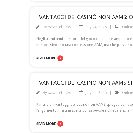
I VANTAGGI DEI CASINÒ NON AAMS: C
By
balancebucks
July 24, 2026
Onlin
Negli ultimi anni il settore del gioco online si è amplia
non possiedono una concessione ADM, ma che possono essere
READ MORE
I VANTAGGI DEI CASINÒ NON AAMS S
By
balancebucks
July 22, 2026
Onlin
Parlare di i vantaggi dei casinò non AAMS spiegati con equ
l’argomento, ma una scelta consapevole richiede anche il c
READ MORE