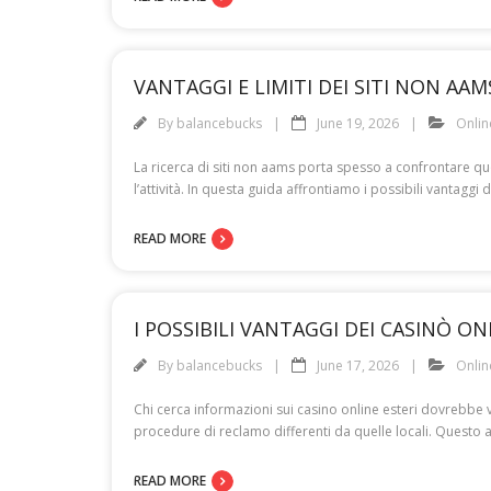
VANTAGGI E LIMITI DEI SITI NON A
By
balancebucks
June 19, 2026
Onli
La ricerca di siti non aams porta spesso a confrontare quo
l’attività. In questa guida affrontiamo i possibili vantag
READ MORE
I POSSIBILI VANTAGGI DEI CASINÒ ON
By
balancebucks
June 17, 2026
Onli
Chi cerca informazioni sui casino online esteri dovrebbe 
procedure di reclamo differenti da quelle locali. Questo a
READ MORE