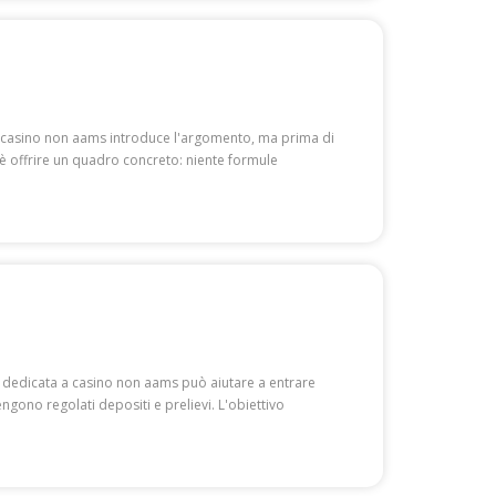
 su casino non aams introduce l'argomento, ma prima di
o è offrire un quadro concreto: niente formule
ca dedicata a casino non aams può aiutare a entrare
engono regolati depositi e prelievi. L'obiettivo