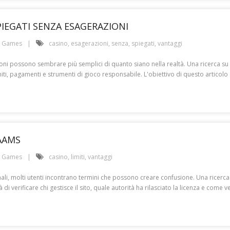
PIEGATI SENZA ESAGERAZIONI
e Games
casino
,
esagerazioni
,
senza
,
spiegati
,
vantaggi
izioni possono sembrare più semplici di quanto siano nella realtà. Una ricerca
imiti, pagamenti e strumenti di gioco responsabile. L'obiettivo di questo articol
 AAMS
e Games
casino
,
limiti
,
vantaggi
nali, molti utenti incontrano termini che possono creare confusione. Una ricer
i verificare chi gestisce il sito, quale autorità ha rilasciato la licenza e come v