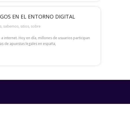
SGOS EN EL ENTORNO DIGITAL
s
,
sabemos
,
sitios
,
sobre
a internet. Hoy en día, millones de usuarios participan
asas de apuestas legales en españa,