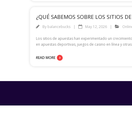
¿QUÉ SABEMOS SOBRE LOS SITIOS D
By
balancebucks
May 12, 2026
Onli
Los sitios de apuestas han experimentado un crecimiento e
en apuestas deportivas, juegos de casino en línea y otras
READ MORE