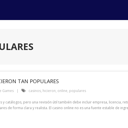
PULARES
ICIERON TAN POPULARES
ne Games
casinos
,
hicieron
,
online
,
populares
 catálogos, pero una revisión útil también debe incluir empresa, licencia, reti
res de forma clara y realista. El casino online no es una fuente estable de ingr