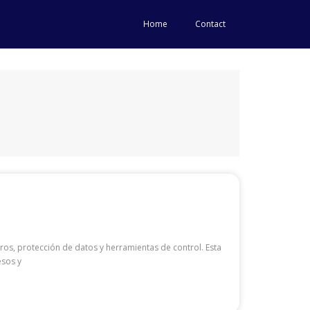
Home
Contact
ros, protección de datos y herramientas de control. Esta
esos y