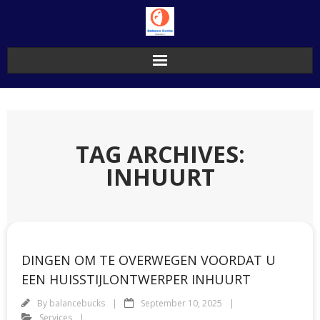
Skip
to
content
TAG ARCHIVES:
INHUURT
DINGEN OM TE OVERWEGEN VOORDAT U
EEN HUISSTIJLONTWERPER INHUURT
By
balancebucks
September 10, 2025
Services