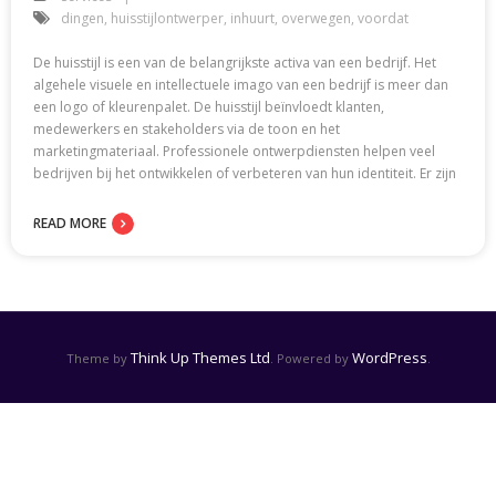
dingen
,
huisstijlontwerper
,
inhuurt
,
overwegen
,
voordat
De huisstijl is een van de belangrijkste activa van een bedrijf. Het
algehele visuele en intellectuele imago van een bedrijf is meer dan
een logo of kleurenpalet. De huisstijl beïnvloedt klanten,
medewerkers en stakeholders via de toon en het
marketingmateriaal. Professionele ontwerpdiensten helpen veel
bedrijven bij het ontwikkelen of verbeteren van hun identiteit. Er zijn
READ MORE
Think Up Themes Ltd
WordPress
Theme by
. Powered by
.