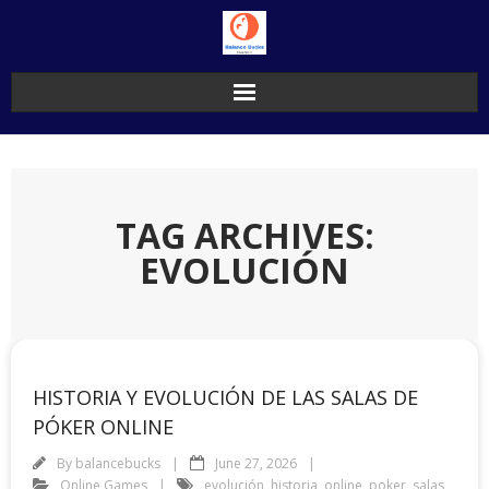
Skip
to
content
TAG ARCHIVES:
EVOLUCIÓN
HISTORIA Y EVOLUCIÓN DE LAS SALAS DE
PÓKER ONLINE
By
balancebucks
June 27, 2026
Online Games
evolución
,
historia
,
online
,
poker
,
salas