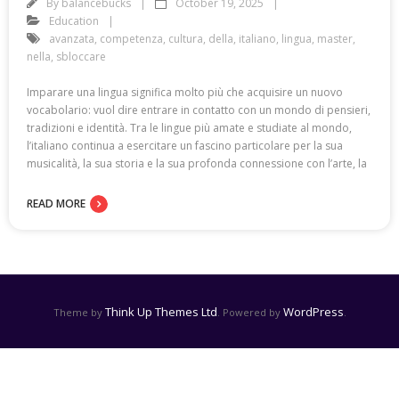
By
balancebucks
October 19, 2025
Education
avanzata
,
competenza
,
cultura
,
della
,
italiano
,
lingua
,
master
,
nella
,
sbloccare
Imparare una lingua significa molto più che acquisire un nuovo
vocabolario: vuol dire entrare in contatto con un mondo di pensieri,
tradizioni e identità. Tra le lingue più amate e studiate al mondo,
l’italiano continua a esercitare un fascino particolare per la sua
musicalità, la sua storia e la sua profonda connessione con l’arte, la
READ MORE
Think Up Themes Ltd
WordPress
Theme by
. Powered by
.