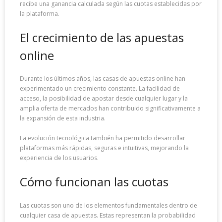
recibe una ganancia calculada según las cuotas establecidas por
la plataforma.
El crecimiento de las apuestas
online
Durante los últimos años, las casas de apuestas online han
experimentado un crecimiento constante. La facilidad de
acceso, la posibilidad de apostar desde cualquier lugar y la
amplia oferta de mercados han contribuido significativamente a
la expansión de esta industria.
La evolución tecnológica también ha permitido desarrollar
plataformas más rápidas, seguras e intuitivas, mejorando la
experiencia de los usuarios.
Cómo funcionan las cuotas
Las cuotas son uno de los elementos fundamentales dentro de
cualquier casa de apuestas. Estas representan la probabilidad