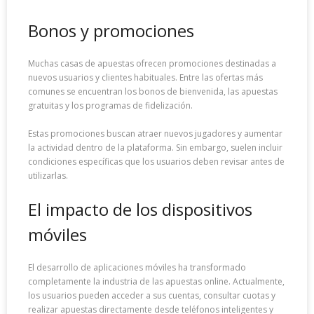
Bonos y promociones
Muchas casas de apuestas ofrecen promociones destinadas a
nuevos usuarios y clientes habituales. Entre las ofertas más
comunes se encuentran los bonos de bienvenida, las apuestas
gratuitas y los programas de fidelización.
Estas promociones buscan atraer nuevos jugadores y aumentar
la actividad dentro de la plataforma. Sin embargo, suelen incluir
condiciones específicas que los usuarios deben revisar antes de
utilizarlas.
El impacto de los dispositivos
móviles
El desarrollo de aplicaciones móviles ha transformado
completamente la industria de las apuestas online. Actualmente,
los usuarios pueden acceder a sus cuentas, consultar cuotas y
realizar apuestas directamente desde teléfonos inteligentes y