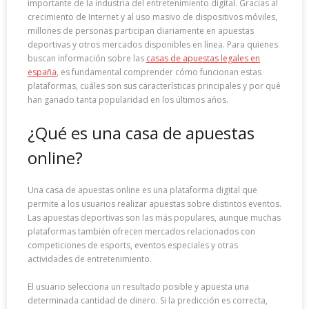
importante de la industria del entretenimiento digital. Gracias al
crecimiento de Internet y al uso masivo de dispositivos móviles,
millones de personas participan diariamente en apuestas
deportivas y otros mercados disponibles en línea. Para quienes
buscan información sobre las
casas de apuestas legales en
españa
, es fundamental comprender cómo funcionan estas
plataformas, cuáles son sus características principales y por qué
han ganado tanta popularidad en los últimos años.
¿Qué es una casa de apuestas
online?
Una casa de apuestas online es una plataforma digital que
permite a los usuarios realizar apuestas sobre distintos eventos.
Las apuestas deportivas son las más populares, aunque muchas
plataformas también ofrecen mercados relacionados con
competiciones de esports, eventos especiales y otras
actividades de entretenimiento.
El usuario selecciona un resultado posible y apuesta una
determinada cantidad de dinero. Si la predicción es correcta,