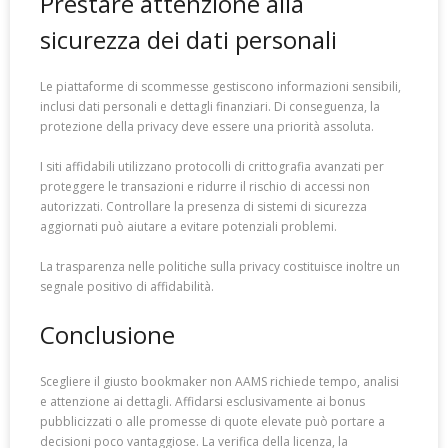
Prestare attenzione alla
sicurezza dei dati personali
Le piattaforme di scommesse gestiscono informazioni sensibili,
inclusi dati personali e dettagli finanziari. Di conseguenza, la
protezione della privacy deve essere una priorità assoluta.
I siti affidabili utilizzano protocolli di crittografia avanzati per
proteggere le transazioni e ridurre il rischio di accessi non
autorizzati. Controllare la presenza di sistemi di sicurezza
aggiornati può aiutare a evitare potenziali problemi.
La trasparenza nelle politiche sulla privacy costituisce inoltre un
segnale positivo di affidabilità.
Conclusione
Scegliere il giusto bookmaker non AAMS richiede tempo, analisi
e attenzione ai dettagli. Affidarsi esclusivamente ai bonus
pubblicizzati o alle promesse di quote elevate può portare a
decisioni poco vantaggiose. La verifica della licenza, la