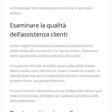
Un bookmaker serio mantiene processi chiari e veloci per i
prelievi.
Esaminare la qualità
dell’assistenza clienti
Anche i migliori siti possono presentare problemi tecnici o
dubbi relativi alle scommesse. Per questo motivo, l’assistenza
clienti rappresenta un fattore decisivo nella scelta.
Un supporto efficiente dovrebbe essere disponibile tramite
diversi canali, come chat dal vivo, email o moduli di contatto. La
rapidità delle risposte e la capacità di risolvere concretamente i
problemi fanno una grande differenza.
Provare il servizio clienti prima ancora di depositare denaro può
essere una strategia intelligente per valutare la professionalità
della piattaforma.