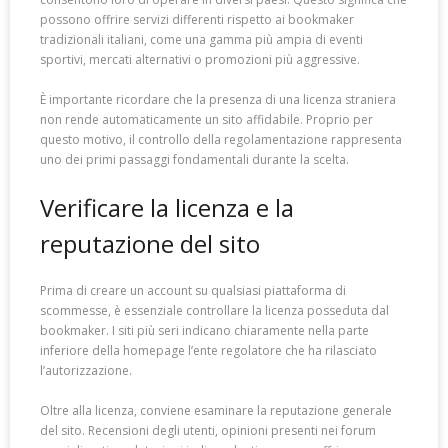
possono offrire servizi differenti rispetto ai bookmaker
tradizionali italiani, come una gamma più ampia di eventi
sportivi, mercati alternativi o promozioni più aggressive.
È importante ricordare che la presenza di una licenza straniera
non rende automaticamente un sito affidabile. Proprio per
questo motivo, il controllo della regolamentazione rappresenta
uno dei primi passaggi fondamentali durante la scelta.
Verificare la licenza e la
reputazione del sito
Prima di creare un account su qualsiasi piattaforma di
scommesse, è essenziale controllare la licenza posseduta dal
bookmaker. I siti più seri indicano chiaramente nella parte
inferiore della homepage l’ente regolatore che ha rilasciato
l’autorizzazione.
Oltre alla licenza, conviene esaminare la reputazione generale
del sito. Recensioni degli utenti, opinioni presenti nei forum