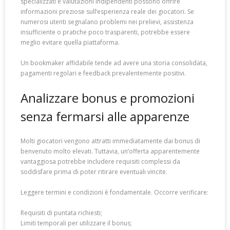
specializzati e valutazioni indipendenti possono offrire
informazioni preziose sull’esperienza reale dei giocatori. Se
numerosi utenti segnalano problemi nei prelievi, assistenza
insufficiente o pratiche poco trasparenti, potrebbe essere
meglio evitare quella piattaforma.
Un bookmaker affidabile tende ad avere una storia consolidata,
pagamenti regolari e feedback prevalentemente positivi.
Analizzare bonus e promozioni
senza fermarsi alle apparenze
Molti giocatori vengono attratti immediatamente dai bonus di
benvenuto molto elevati. Tuttavia, un’offerta apparentemente
vantaggiosa potrebbe includere requisiti complessi da
soddisfare prima di poter ritirare eventuali vincite.
Leggere termini e condizioni è fondamentale. Occorre verificare:
Requisiti di puntata richiesti;
Limiti temporali per utilizzare il bonus;