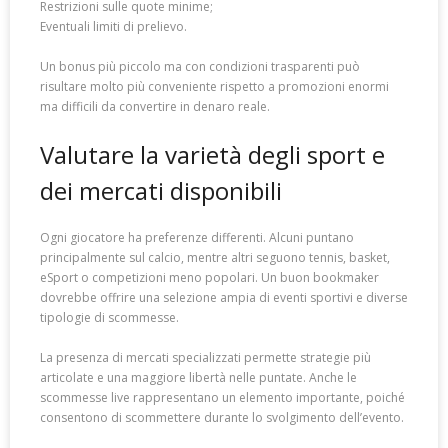
Restrizioni sulle quote minime;
Eventuali limiti di prelievo.
Un bonus più piccolo ma con condizioni trasparenti può
risultare molto più conveniente rispetto a promozioni enormi
ma difficili da convertire in denaro reale.
Valutare la varietà degli sport e
dei mercati disponibili
Ogni giocatore ha preferenze differenti. Alcuni puntano
principalmente sul calcio, mentre altri seguono tennis, basket,
eSport o competizioni meno popolari. Un buon bookmaker
dovrebbe offrire una selezione ampia di eventi sportivi e diverse
tipologie di scommesse.
La presenza di mercati specializzati permette strategie più
articolate e una maggiore libertà nelle puntate. Anche le
scommesse live rappresentano un elemento importante, poiché
consentono di scommettere durante lo svolgimento dell’evento.