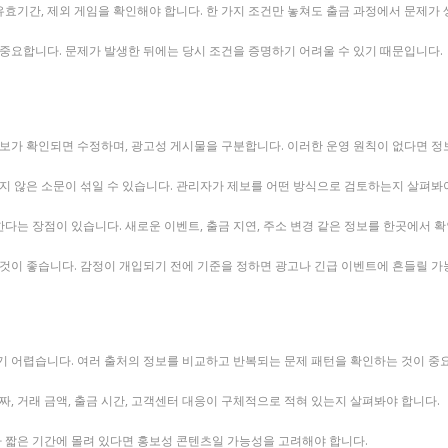
유효기간, 제외 게임을 확인해야 합니다. 한 가지 조건만 놓쳐도 출금 과정에서 문제가 
 중요합니다. 문제가 발생한 뒤에는 당시 조건을 증명하기 어려울 수 있기 때문입니다.
정보가 확인되면 수정하며, 광고성 게시물을 구분합니다. 이러한 운영 원칙이 없다면 정
지 않은 소문이 섞일 수 있습니다. 관리자가 제보를 어떤 방식으로 검토하는지 살펴봐
는 장점이 있습니다. 새로운 이벤트, 출금 지연, 주소 변경 같은 정보를 한곳에서 확
 것이 좋습니다. 감정이 개입되기 전에 기준을 정하면 광고나 긴급 이벤트에 흔들릴 
기 어렵습니다. 여러 출처의 정보를 비교하고 반복되는 문제 패턴을 확인하는 것이 중
짜, 거래 금액, 출금 시간, 고객센터 대응이 구체적으로 적혀 있는지 살펴봐야 합니다.
 짧은 기간에 몰려 있다면 홍보성 콘텐츠일 가능성을 고려해야 합니다.