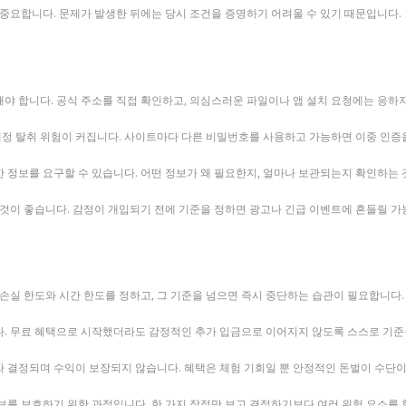
 중요합니다. 문제가 발생한 뒤에는 당시 조건을 증명하기 어려울 수 있기 때문입니다.
야 합니다. 공식 주소를 직접 확인하고, 의심스러운 파일이나 앱 설치 요청에는 응하지
정 탈취 위험이 커집니다. 사이트마다 다른 비밀번호를 사용하고 가능하면 이중 인증
감한 정보를 요구할 수 있습니다. 어떤 정보가 왜 필요한지, 얼마나 보관되는지 확인하는
 것이 좋습니다. 감정이 개입되기 전에 기준을 정하면 광고나 긴급 이벤트에 흔들릴 
전 손실 한도와 시간 한도를 정하고, 그 기준을 넘으면 즉시 중단하는 습관이 필요합니다.
. 무료 혜택으로 시작했더라도 감정적인 추가 입금으로 이어지지 않도록 스스로 기준
 결정되며 수익이 보장되지 않습니다. 혜택은 체험 기회일 뿐 안정적인 돈벌이 수단이
보를 보호하기 위한 과정입니다. 한 가지 장점만 보고 결정하기보다 여러 위험 요소를 