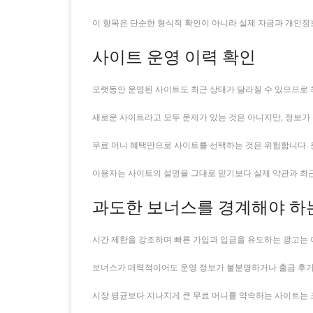
이 항목은 단순한 형식적 확인이 아니라 실제 자금과 개인정
사이트 운영 이력 확인
오랫동안 운영된 사이트도 최근 상태가 달라질 수 있으므로 
새로운 사이트라고 모두 문제가 있는 것은 아니지만, 정보가 
무료 머니 혜택만으로 사이트를 선택하는 것은 위험합니다. 운
이용자는 사이트의 설명을 그대로 믿기보다 실제 약관과 최근
과도한 보너스를 경계해야 하
시간 제한을 강조하며 빠른 가입과 입금을 유도하는 광고는 
보너스가 매력적이어도 운영 정보가 불분명하거나 출금 후기가
시장 평균보다 지나치게 큰 무료 머니를 약속하는 사이트는 조