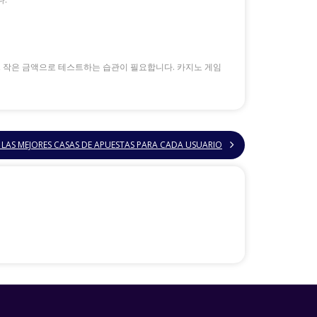
 작은 금액으로 테스트하는 습관이 필요합니다. 카지노 게임
 LAS MEJORES CASAS DE APUESTAS PARA CADA USUARIO