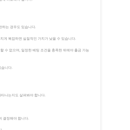
한하는 경우도 있습니다.
치게 복잡하면 실질적인 가치가 낮을 수 있습니다.
 수 없으며, 일정한 베팅 조건을 충족한 뒤에야 출금 가능
있습니다.
 나타나는지도 살펴봐야 합니다.
뒤 결정해야 합니다.
다.