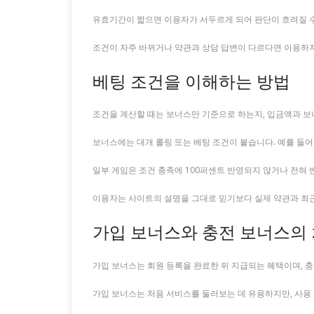
유효기간이 짧으면 이용자가 서두르게 되어 판단이 흐려질 수
조건이 자주 바뀌거나 약관과 상담 답변이 다르다면 이용하지
베팅 조건을 이해하는 방법
조건을 계산할 때는 보너스만 기준으로 하는지, 입금액과 보
보너스에는 대개 롤링 또는 베팅 조건이 붙습니다. 예를 들
일부 게임은 조건 충족에 100퍼센트 반영되지 않거나 전혀 
이용자는 사이트의 설명을 그대로 믿기보다 실제 약관과 최근
가입 보너스와 충전 보너스의
가입 보너스는 회원 등록을 완료한 뒤 지급되는 혜택이며, 충
가입 보너스는 처음 서비스를 둘러보는 데 유용하지만, 사용 