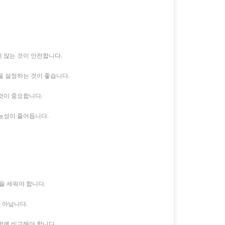
 않는 것이 안전합니다.
을 설정하는 것이 좋습니다.
 것이 중요합니다.
가능성이 줄어듭니다.
을 세워야 합니다.
 아닙니다.
함께 비교해야 합니다.