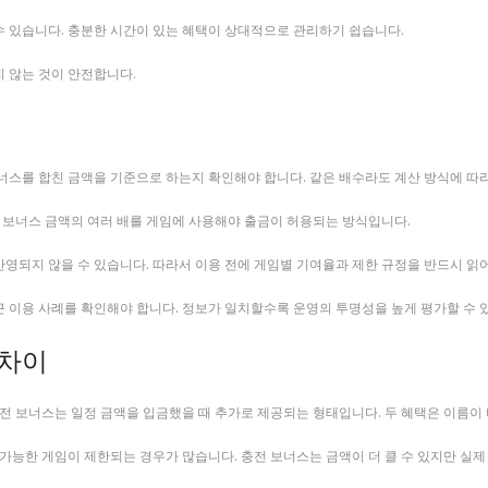
 있습니다. 충분한 시간이 있는 혜택이 상대적으로 관리하기 쉽습니다.
 않는 것이 안전합니다.
너스를 합친 금액을 기준으로 하는지 확인해야 합니다. 같은 배수라도 계산 방식에 따라
어 보너스 금액의 여러 배를 게임에 사용해야 출금이 허용되는 방식입니다.
반영되지 않을 수 있습니다. 따라서 이용 전에 게임별 기여율과 제한 규정을 반드시 읽
 이용 사례를 확인해야 합니다. 정보가 일치할수록 운영의 투명성을 높게 평가할 수 
 차이
전 보너스는 일정 금액을 입금했을 때 추가로 제공되는 형태입니다. 두 혜택은 이름이 
가능한 게임이 제한되는 경우가 많습니다. 충전 보너스는 금액이 더 클 수 있지만 실제