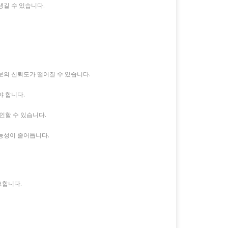
생길 수 있습니다.
보의 신뢰도가 떨어질 수 있습니다.
야 합니다.
인할 수 있습니다.
가능성이 줄어듭니다.
요합니다.