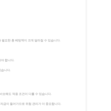
 필요한 총 베팅액이 크게 달라질 수 있습니다.
어야 합니다.
있습니다.
비슷해도 적용 조건이 다를 수 있습니다.
 자금이 들어가므로 위험 관리가 더 중요합니다.